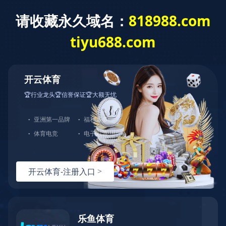
公司新闻
行业资讯
产品知识
深耕环保赛道，拓展全球商机
发布时间：2025-11-06
点击量：