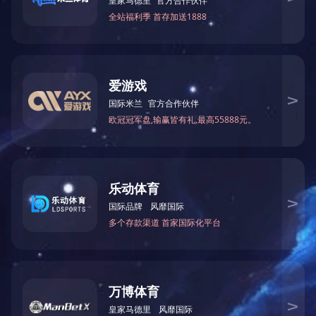
下属公司
万豪纸业
山东龙德
玉龙造纸
纸业化工
联系方式
服务热线：
0536-3116638
邮 箱：wanhao@wanhao.com
地 址：山东省潍坊市临朐县华特路5311号