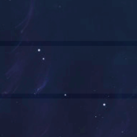
龙德公司组织培训学习
发布时间：2018-06-05
点击量：
部、技术质量部、车间的全体管理人员进行了为期一天的学习培训
的人员仔细听、认真记、不明白问题及时问，通过不断的学习培
产品的开发增加更多的知识。集团副总经理、龙德公司总经理马
不同的国家要求不同，分析不同滤清器所用滤纸的指标情况。对