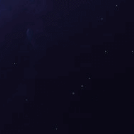
查调研工作
2021-07-08
对集团督导调研
2021-07-10
集团调研
2021-07-12
工作
2021-07-17
业需配置的“新装备”
2017-05-26
产经营情况
2022-06-17