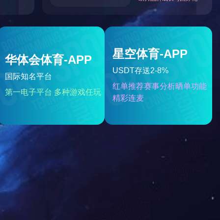
点做了介绍；对尿素过滤纸做了详细的介绍；同时还对环
常热烈，达到了很好的学习效果。
立于不败之地。
script">
返回