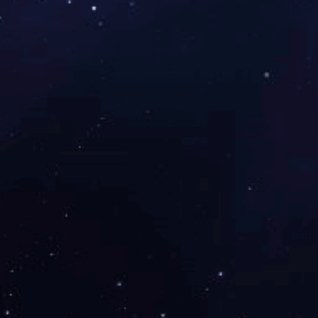
美国网友
关于我们
产品中心
新闻资
公司概况
食品级包装用纸系列
公司新闻
公司场景
工业滤纸系列
行业资讯
公司生产线
医疗用纸系列
产品知识
资质荣誉
特种纸系列