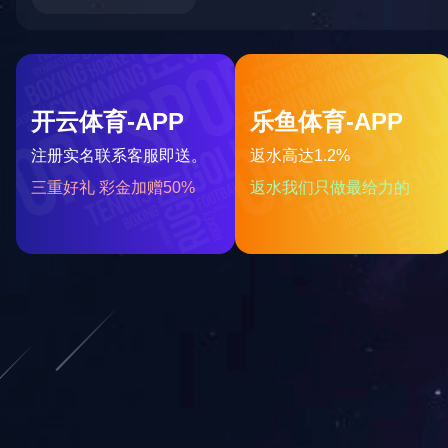
轮增压器发动机滤清器所用空滤纸和机油滤纸的特殊要
保固化纸、低温固化纸、免固化纸等纸种做了详细的解
通过此次培训学习，让大家学到了很多未知的知识，
标签：
全部
上一篇：德国曼胡默尔集团供应链高层领导来龙德公司交流考察
下一篇：龙德公司助力国Ⅵ汽车排放标准的推进实施
相关新闻