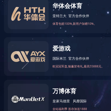
公司新闻
行业资讯
产品知识
6月4日，龙德公司组织全体销售业务人员，生产
集团董事长尹培农在培训前作了讲话，要求参加学习
于客户。技术人员要加强学习，为产品的质量稳定、新
学习培训。
杨博士从汽车使用的三滤开始讲起，对不同的车型、