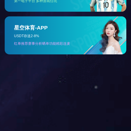
美国网友
关于我们
公司概况
公司场景
公司生产线
资质荣誉
企业文化
产品中心
食品级包装用纸系列
工业滤纸系列
医疗用纸系列
特种纸系列
生活用纸系列
KY.COM
新闻资讯
公司新闻
行业资讯
产品知识