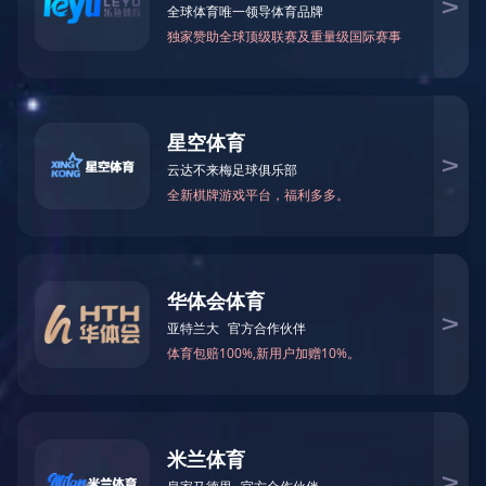
2024潍坊人才创新发展大会暨重点产业链产才对接交流会
在富华国际会议中心举行。集团董事长尹培农荣获“人才潍
坊伯乐”奖。
“人才潍坊伯乐奖”旨在表彰全市企业家代表在充分发
挥招才引智主体作用，大力吸纳引进领军型人才，为潍坊
人才工作做出的重要贡献。市领导为获奖者颁奖。
近年来，万豪集团在尹培农董事长的带领下，大力实
施人才强企战略，用真金白银的投入推出一系列招才、育
才、用才政策，为企业增添了新的动力和活力。高薪全职
引进泰山领军人才一名，组建了包括博士、硕士、高级工
程师等30多人的研发团队，加快了新产品研发和重点关键
技术突破；建立了专业技术人员薪酬激励制度，对取得高
级工程师职称且从事对口专业工作的技术人员，可享受副
总工资待遇；取得中级以上技术职称的，每月享有职称补
贴；全日制大学生，入职即可享受学历补贴；年底进行技
术标兵、学习标兵的评选，并予以表彰奖励；鼓励员工业