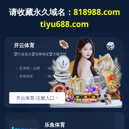
公司新闻
行业资讯
产品知识
热烈祝贺集团董事长尹培农荣获“人才潍坊伯乐”奖
发布时间：2024-09-27
点击量：
9月27日，是潍坊市确定的“潍坊人才日”，当天上午，