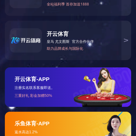
上一篇：集团多项管理体系顺利通过监督审核
下一篇：万豪集团荣获临朐教育贡献奖
相关新闻
顾建华来我集团调研工作
2018-05-11
临朐县企业发展促进会领导来集团调研
2018-05-11
信息化时代 “互联网＋”是造纸业需配置的“新装备”
2017-05-26
集团参加2018中国国际焙烤展览会
2018-05-13
亚太森博公司领导应邀来集团技术交流
2018-05-17
集团董事长尹培农主持召开上半年工作总结会
2015-07-07
深耕环保赛道，拓展全球商机
2025-11-06
刘裕斌带队赴浙江考察我集团用户
2018-05-26