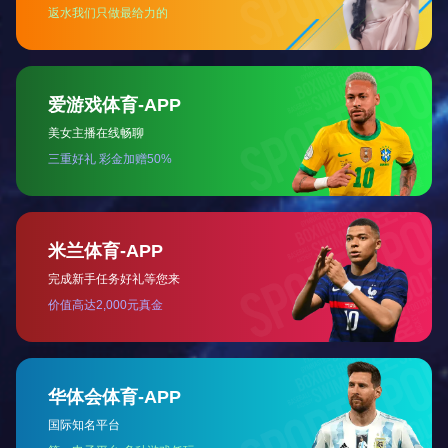
集团顺利通过三合一体系认证审核
2025-10-24
瑞安市过滤器行业协会领导及理事单位莅临公司交流考察
2025-09-11
我集团与中国工程院院士宋湛谦签订院士工作站合作协议
2018-05-26
龙德公司组织培训学习
2018-06-05
网友评论
管理员
该内容暂无评论