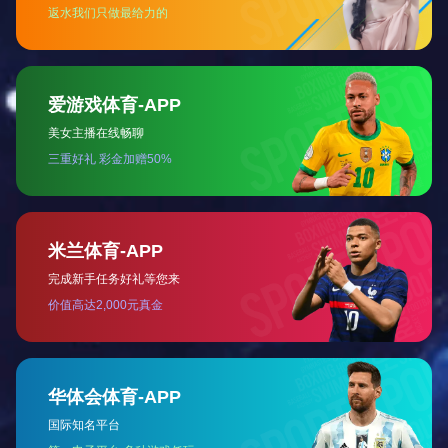
新方面取得的成果。对万豪集团敢为人先，以科技力量突
出重围，成长为汽车滤纸行业翘楚表示高度称赞。