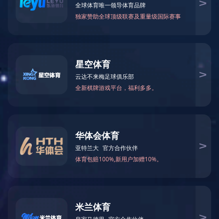
3月7日，加拿大工程院肖惠宁院士和天津科技大学轻
工科学与工程学院原院长刘忠莅临集团考察指导，集团董
事长尹培农热情接待肖惠宁院士和刘忠教授一行，县委书
记刘艳芳出席活动并讲话，双方进行了深入交流，万豪集
团特聘加拿大工程院院士肖惠宁为集团首席专家。至此，
集团在引进科技人才、加强科技创新之路上又迈出了坚实