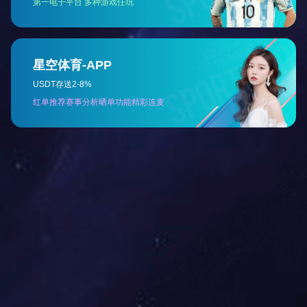
该内容暂无评论
美国网友
关于我们
公司概况
公司场景
公司生产线
资质荣誉
企业文化