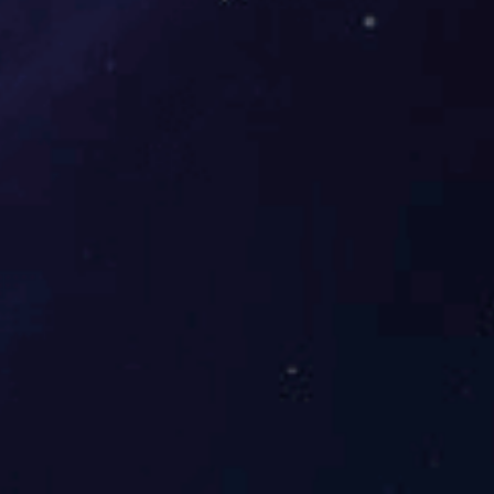
产品中心
食品级包装用纸系列
工业滤纸系列
医疗用纸系列
特种纸系列
生活用纸系列
KY.COM
新闻资讯
公司新闻
行业资讯
产品知识
下属公司
万豪纸业
山东龙德
玉龙造纸
纸业化工
联系方式
服务热线：