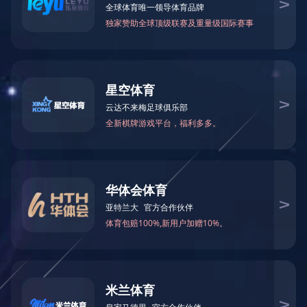
主任、县委书记顾建华，县委副书记、县长刘裕斌，县人
大常委会主任王晋成，县政协主席赵永娟，县委副书记田
元君，县委常委、常务副县长郭家荣，临朐经济开发区党
工委书记白文玉来集团走访慰问，向集团全体员工致以新
年问候和节日祝福。
集团党委书记、董事长尹培农代表全体员工对领导来集
团走访慰问表示衷心感谢，并向顾书记及各位领导简要汇
报了当前造纸行业的经济形势和市场变化情况，以及围绕
大形势变化集团作出的战略调整和明年工作的总体思路，
集团节日期间的生产经营工作安排。
顾书记在听取汇报后指出，万豪集团近几年来，在市场
持续低迷的大环境下，坚持转型升级、创新发展，取得的
成绩是有目共睹的。在新的一年里，希望万豪集团要抓住