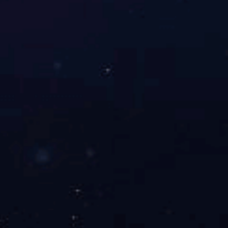
0536-3116638
邮 箱：wanhao@wanhao.com
地 址：山东省潍坊市临朐县华特路5311号
访问手机站
关注我们
Copyright © 2023&nbspKY.COM 版权 备案号：
鲁ICP备19058608