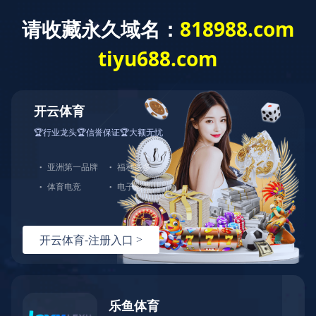
食品级包装用纸系
工业滤纸系列
医疗用纸系列
特种纸系列
列
生活用纸系列
KY.COM