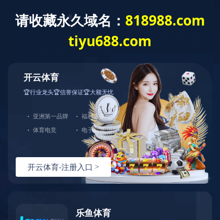
食品级包装用纸系
工业滤纸系列
医疗用纸系列
特种纸系列
列
生活用纸系列
KY.COM