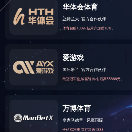
<configuration>

    <system.web>

        <customErrors mode="RemoteOnly" defaultR
    </system.web>

</configuration>
开云网页版登录入口
|
华体会体育
|
开云足球
|
开云官方站在线登入
|
开云网页版页面
|
星