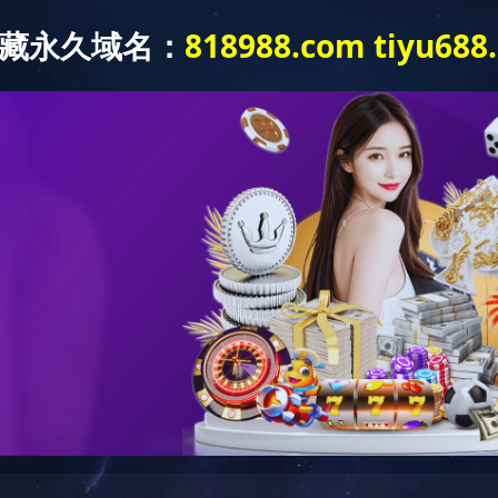
序错误的详细信息(出于安全原因)。但可以通过在本地服务器计算机上运行的浏览器查看。
录下的“web.config”配置文件中创建一个 <customErrors> 标记。然后应将此 <cust
性，使之指向自定义错误页的 URL，可以用自定义错误页替换所看到的当前错误页。