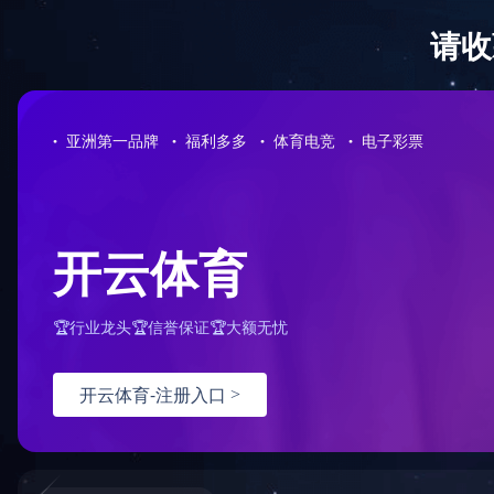
“/”应用程序中的服务器错误。
运行时错误
说明:
服务器上出现应用程序错误。此应用程序的当前自定义错误设置禁止远程查看应用程
详细信息:
若要使他人能够在远程计算机上查看此特定错误消息的详细信息，请在位于当前 Web 应用程序根目
<!-- Web.Config 配置文件 -->

<configuration>

    <system.web>

        <customErrors mode="Off"/>

    </system.web>

</configuration>
注释:
通过修改应用程序的 <customErrors> 配置标记的“defaultRedirect”特
<!-- Web.Config 配置文件 -->
