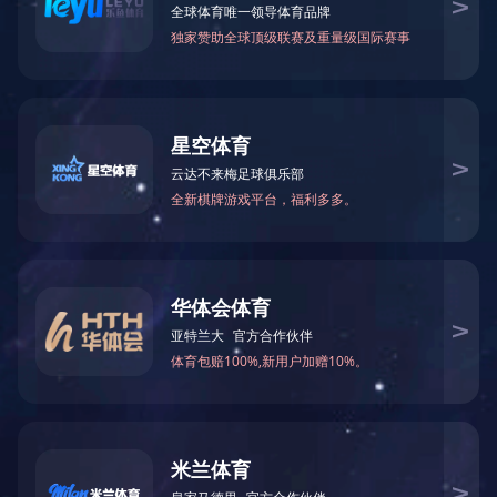
自定义错误页的 URL，可以用自定义错误页替换所看到的当前错误页。
<!-- Web.Config 配置文件 -->

<configuration>

    <system.web>

        <customErrors 
mode="RemoteOnly" 
defaultRedirect="mycustompage.h
tm"/>

    </system.web>

</configuration>
开云网页版登录入口
|
华体会体育
|
开云足球
|
开云官方站在线登入
|
开云网页版页面
|
星
空网页版
|
华体会官方网页版
|
问鼎网页版登录入口
|
开云网页版登录入口
|